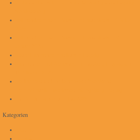
20 Jahre Drums & Chants an der Stadtgrenze Leipzig/
Markkleeberg
Vollmondtrommeln – Musik im Frauenkreis – 4. März
2026
Vollmondtrommeln – Musik im Frauenkreis – 31.
Januar 2026
Neuer Rahmentrommelkurs in Leipzig
Rahmentrommel-Workshop mit Ingeborg Freytag am
18. Oktober 2025
Traditionelle und moderne westafrikanische
Trommelmusik – Workshop mit Ingeborg Freytag
The Art Of Framedrumming 2025
Kategorien
Allgemein
Termine