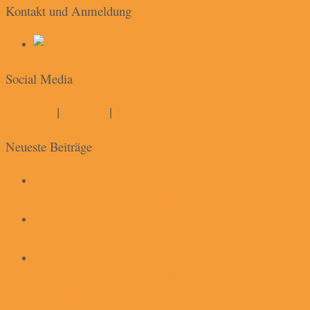
Kontakt und Anmeldung
Social Media
Instagram
|
YouTube
|
Soundcloud
Neueste Beiträge
Einführung in die „Praxis des intuitiven Tarot“ und
Community Reading mit Ingeborg Freytag
workshop. circle singing (mit multimusikerin und
sängerin ingeborg freytag)
„Trommelmusik für die Läuferinnen!“ – Mitmach-Aktion
von „Drums & Chants“ beim 15. Leipziger Frauenlauf
am 10. Mai 2026