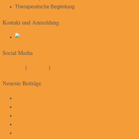
Therapeutische Begleitung
Kontakt und Anmeldung
Social Media
Instagram
|
YouTube
|
Soundcloud
Neueste Beiträge
Einführung in die „Praxis des intuitiven Tarot“ und Com
workshop. circle singing (mit multimusikerin und sängeri
„Trommelmusik für die Läuferinnen!“ – Mitmach-Aktion v
20 Jahre Drums & Chants an der Stadtgrenze Leipzig/ M
Vollmondtrommeln – Musik im Frauenkreis – 4. März 20