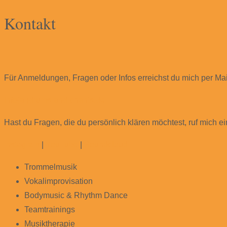
for:
Kontakt
Für Anmeldungen, Fragen oder Infos erreichst du mich per Mai
info{at}drums-and-chants.de
Hast du Fragen, die du persönlich klären möchtest, ruf mich e
Instagram
|
YouTube
|
Soundcloud
Trommelmusik
Vokalimprovisation
Bodymusic & Rhythm Dance
Teamtrainings
Musiktherapie