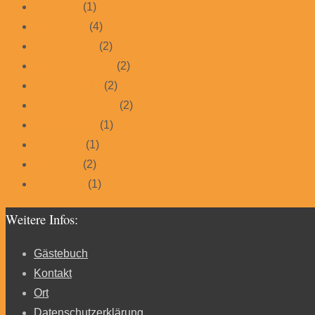
Mai 2017
(1)
März 2017
(4)
Januar 2017
(2)
November 2016
(2)
Oktober 2016
(2)
September 2016
(2)
August 2016
(1)
Juni 2016
(1)
Mai 2016
(2)
April 2015
(1)
Weitere Infos:
Gästebuch
Kontakt
Ort
Datenschutzerklärung