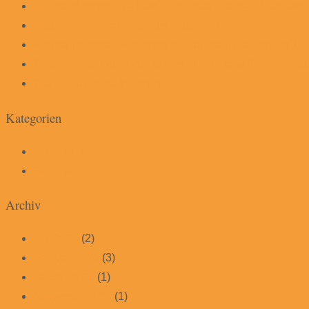
Vollmondtrommeln – Musik im Frauenkreis – 31. Januar
Neuer Rahmentrommelkurs in Leipzig
Rahmentrommel-Workshop mit Ingeborg Freytag am 18.
Traditionelle und moderne westafrikanische Trommelmus
The Art Of Framedrumming 2025
Kategorien
Allgemein
Termine
Archiv
Mai 2026
(2)
Februar 2026
(3)
Januar 2026
(1)
November 2025
(1)