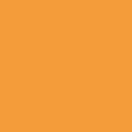
munity Reading mit Ingeborg Freytag
n ingeborg freytag)
on „Drums & Chants“ beim 15. Leipziger Frauenlauf am 10. Mai
arkkleeberg
26