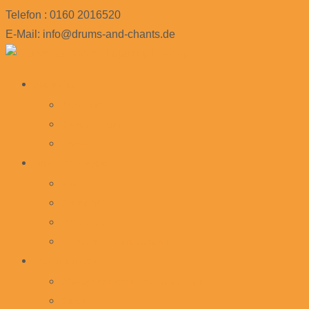
Telefon : 0160 2016520
E-Mail: info@drums-and-chants.de
Skip
Startseite
to
Angebote
content
Dozent_innen
Preise
Ingeborg Freytag
Vita
Diskografie
Referenzen
Links und Empfehlungen
Trommelmusik
Westafrikanische Trommelmusik
Cajon