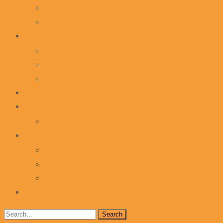
Streetbeatz! Upcycling Music!
Modern Percussion
Singen
Circle Singing / Community Singing & Vokalimprovisation
Bodymusic & Rhythmdance
Obertongesang – Die Kraft von Stimme und Atem
Begleitung und Beratung
Ausbildung
Fortbildungen
Teamevents
Philosophie
Angebote für Teams
Preise für Teams
Termine
Search