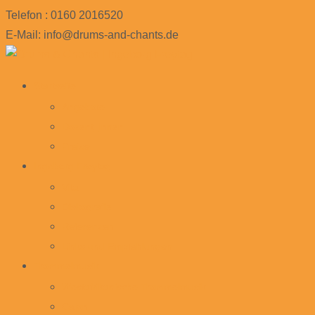
Telefon : 0160 2016520
E-Mail: info@drums-and-chants.de
Skip
Startseite
to
Angebote
content
Dozent_innen
Preise
Ingeborg Freytag
Vita
Diskografie
Referenzen
Links und Empfehlungen
Trommelmusik
Westafrikanische Trommelmusik
Cajon