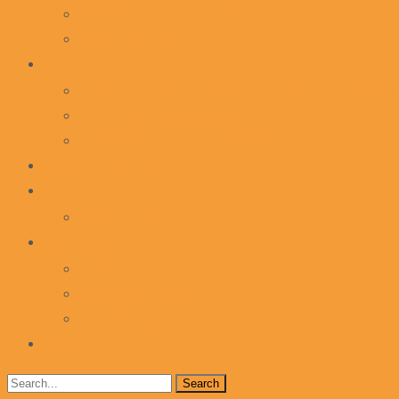
Streetbeatz! Upcycling Music!
Modern Percussion
Singen
Circle Singing / Community Singing & Vokalimprovisation
Bodymusic & Rhythmdance
Obertongesang – Die Kraft von Stimme und Atem
Begleitung und Beratung
Ausbildung
Fortbildungen
Teamevents
Philosophie
Angebote für Teams
Preise für Teams
Termine
Search