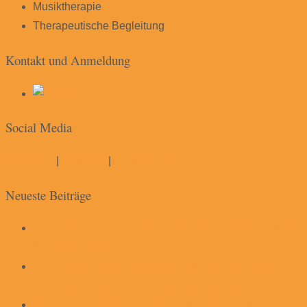
Musiktherapie
Therapeutische Begleitung
Kontakt und Anmeldung
Social Media
Instagram
|
YouTube
|
Soundcloud
Neueste Beiträge
Drum-Workshop bei „Women Art Weimar“ am 15. und
16. August 2026
Einführung in die „Praxis des intuitiven Tarot“ und
Community Reading mit Ingeborg Freytag
workshop. circle singing (mit multimusikerin und