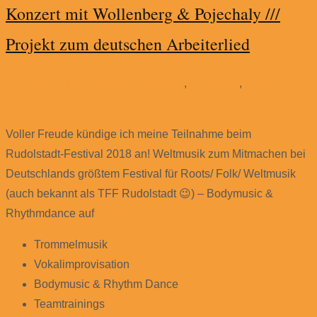
Konzert mit Wollenberg & Pojechaly ///
Projekt zum deutschen Arbeiterlied
22. März 2018
Allgemein
Bodymusic
,
Pojechaly
,
Rudolstadt-
Festival
Ingeborg Freytag
Voller Freude kündige ich meine Teilnahme beim
Rudolstadt-Festival 2018 an! Weltmusik zum Mitmachen bei
Deutschlands größtem Festival für Roots/ Folk/ Weltmusik
(auch bekannt als TFF Rudolstadt 😉) – Bodymusic &
Rhythmdance auf
Read More…
Trommelmusik
Vokalimprovisation
Bodymusic & Rhythm Dance
Teamtrainings