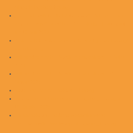
sängerin ingeborg freytag)
„Trommelmusik für die Läuferinnen!“ – Mitmach-Aktion
von „Drums & Chants“ beim 15. Leipziger Frauenlauf
am 10. Mai 2026
20 Jahre Drums & Chants an der Stadtgrenze Leipzig/
Markkleeberg
Vollmondtrommeln – Musik im Frauenkreis – 4. März
2026
Vollmondtrommeln – Musik im Frauenkreis – 31.
Januar 2026
Neuer Rahmentrommelkurs in Leipzig
Rahmentrommel-Workshop mit Ingeborg Freytag am
18. Oktober 2025
Traditionelle und moderne westafrikanische
Trommelmusik – Workshop mit Ingeborg Freytag