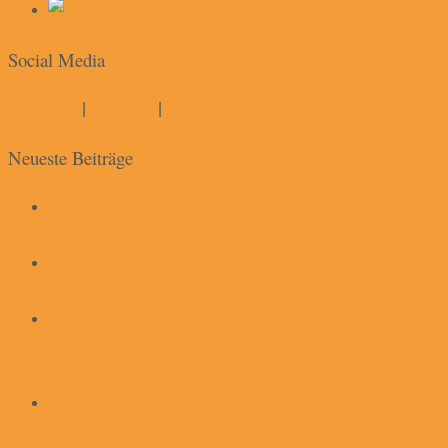
Social Media
Instagram
|
YouTube
|
Soundcloud
Neueste Beiträge
Einführung in die „Praxis des intuitiven Tarot“ und
Community Reading mit Ingeborg Freytag
workshop. circle singing (mit multimusikerin und
sängerin ingeborg freytag)
„Trommelmusik für die Läuferinnen!“ – Mitmach-Aktion
von „Drums & Chants“ beim 15. Leipziger Frauenlauf
am 10. Mai 2026
20 Jahre Drums & Chants an der Stadtgrenze Leipzig/
Markkleeberg