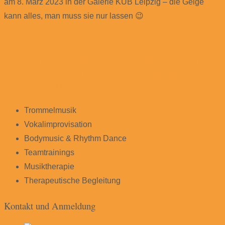
am 8. März 2023 in der Galerie KUB Leipzig – die Geige
kann alles, man muss sie nur lassen 😉
Post
←
Rahmentrommel-Workshop am 6. November 2022 in
Leipzig
Body Music & Rhythm Dance mit Ingeborg Freytag
navigation
zum Rudolstadtfestival
→
Trommelmusik
Vokalimprovisation
Bodymusic & Rhythm Dance
Teamtrainings
Musiktherapie
Therapeutische Begleitung
Kontakt und Anmeldung