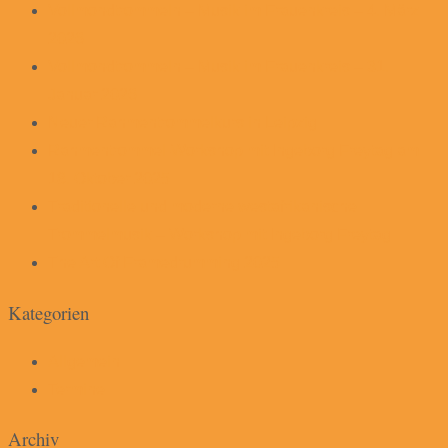
Vollmondtrommeln – Musik im Frauenkreis – 4. März
2026
Vollmondtrommeln – Musik im Frauenkreis – 31.
Januar 2026
Neuer Rahmentrommelkurs in Leipzig
Rahmentrommel-Workshop mit Ingeborg Freytag am
18. Oktober 2025
Traditionelle und moderne westafrikanische
Trommelmusik – Workshop mit Ingeborg Freytag
The Art Of Framedrumming 2025
Kategorien
Allgemein
Termine
Archiv