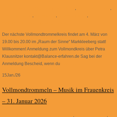
17. Februar 2026
Allgemein
Frauenkreis
,
Rahmentrommeln
,
Raum der Sinne
,
she.spectra
,
Stressreduktion
,
Vollmondtrommeln
Ingeborg Freytag
Der nächste Vollmondtrommelkreis findet am 4. März von
19.00 bis 20.00 im „Raum der Sinne“ Markkleeberg statt!
Willkommen! Anmeldung zum Vollmondkreis über Petra
Klausnitzer kontakt@Balance-erfahren.de Sag bei der
Anmeldung Bescheid, wenn du
Read More…
15
Jan./26
Vollmondtrommeln – Musik im Frauenkreis
– 31. Januar 2026
15. Januar 2026
Allgemein
Frauenkreis
,
Petra Klausnitzer
,