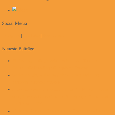
Social Media
Instagram
|
YouTube
|
Soundcloud
Neueste Beiträge
Einführung in die „Praxis des intuitiven Tarot“ und
Community Reading mit Ingeborg Freytag
workshop. circle singing (mit multimusikerin und
sängerin ingeborg freytag)
„Trommelmusik für die Läuferinnen!“ – Mitmach-Aktion
von „Drums & Chants“ beim 15. Leipziger Frauenlauf
am 10. Mai 2026
20 Jahre Drums & Chants an der Stadtgrenze Leipzig/