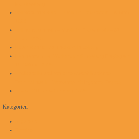
Markkleeberg
Vollmondtrommeln – Musik im Frauenkreis – 4. März
2026
Vollmondtrommeln – Musik im Frauenkreis – 31.
Januar 2026
Neuer Rahmentrommelkurs in Leipzig
Rahmentrommel-Workshop mit Ingeborg Freytag am
18. Oktober 2025
Traditionelle und moderne westafrikanische
Trommelmusik – Workshop mit Ingeborg Freytag
The Art Of Framedrumming 2025
Kategorien
Allgemein
Termine