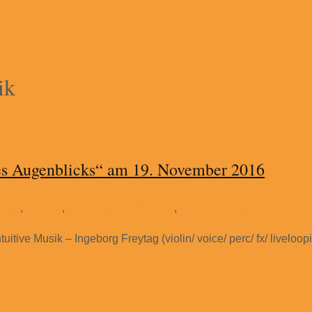
ik
des Augenblicks“ am 19. November 2016
ytag
,
Leipzig
,
Nacht der Hausmusik
,
Notenspur
Ingeborg Freyta
tive Musik – Ingeborg Freytag (violin/ voice/ perc/ fx/ liveloo