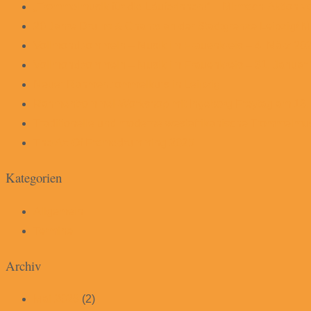
„Trommelmusik für die Läuferinnen!“ – Mitmach-Aktion v
20 Jahre Drums & Chants an der Stadtgrenze Leipzig/ M
Vollmondtrommeln – Musik im Frauenkreis – 4. März 20
Vollmondtrommeln – Musik im Frauenkreis – 31. Januar
Neuer Rahmentrommelkurs in Leipzig
Rahmentrommel-Workshop mit Ingeborg Freytag am 18.
Traditionelle und moderne westafrikanische Trommelmus
The Art Of Framedrumming 2025
Kategorien
Allgemein
Termine
Archiv
Mai 2026
(2)