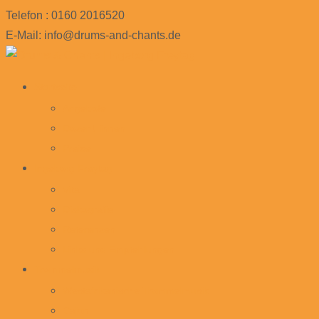
Telefon : 0160 2016520
E-Mail: info@drums-and-chants.de
Skip
Startseite
to
Angebote
content
Dozent_innen
Preise
Ingeborg Freytag
Vita
Diskografie
Referenzen
Links und Empfehlungen
Trommelmusik
Westafrikanische Trommelmusik
Cajon