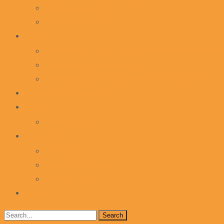
Streetbeatz! Upcycling Music!
Modern Percussion
Singen
Circle Singing / Community Singing & Vokalimprovisation
Bodymusic & Rhythmdance
Obertongesang – Die Kraft von Stimme und Atem
Begleitung und Beratung
Ausbildung
Fortbildungen
Teamevents
Philosophie
Angebote für Teams
Preise für Teams
Termine
Search