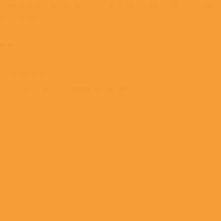
on „Drums & Chants“ beim 15. Leipziger Frauenlauf am 10. Mai
arkkleeberg
26
 2026
 Oktober 2025
ik – Workshop mit Ingeborg Freytag