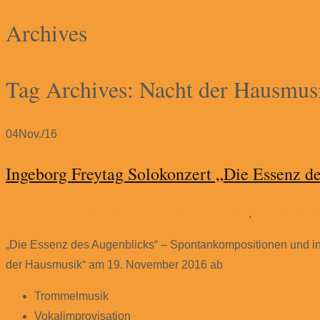
for:
Archives
Tag Archives: Nacht der Hausmus
04
Nov./16
Ingeborg Freytag Solokonzert „Die Essenz 
4. November 2016
Allgemein
improvisierte Musik
,
Ingeborg Fre
„Die Essenz des Augenblicks“ – Spontankompositionen und intui
der Hausmusik“ am 19. November 2016 ab
Read More…
Trommelmusik
Vokalimprovisation