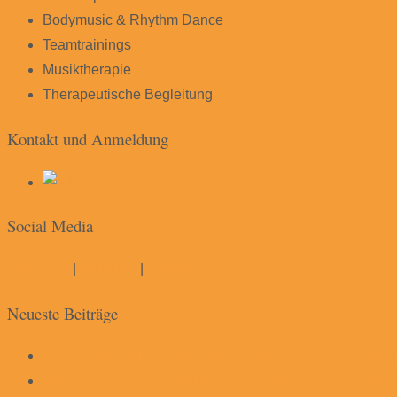
Bodymusic & Rhythm Dance
Teamtrainings
Musiktherapie
Therapeutische Begleitung
Kontakt und Anmeldung
Social Media
Instagram
|
YouTube
|
Soundcloud
Neueste Beiträge
Einführung in die „Praxis des intuitiven Tarot“ und Com
workshop. circle singing (mit multimusikerin und sängeri