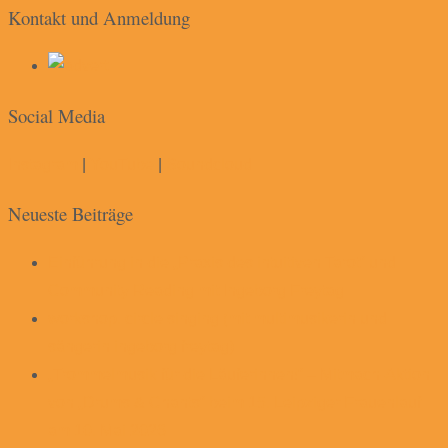
Kontakt und Anmeldung
Social Media
Instagram
|
YouTube
|
Soundcloud
Neueste Beiträge
Einführung in die „Praxis des intuitiven Tarot“ und
Community Reading mit Ingeborg Freytag
workshop. circle singing (mit multimusikerin und
sängerin ingeborg freytag)
„Trommelmusik für die Läuferinnen!“ – Mitmach-Aktion
von „Drums & Chants“ beim 15. Leipziger Frauenlauf
am 10. Mai 2026