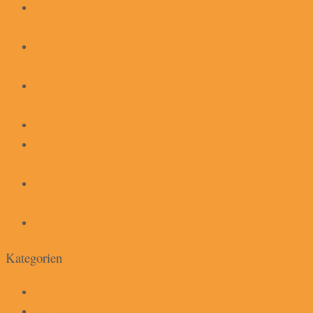
20 Jahre Drums & Chants an der Stadtgrenze Leipzig/
Markkleeberg
Vollmondtrommeln – Musik im Frauenkreis – 4. März
2026
Vollmondtrommeln – Musik im Frauenkreis – 31.
Januar 2026
Neuer Rahmentrommelkurs in Leipzig
Rahmentrommel-Workshop mit Ingeborg Freytag am
18. Oktober 2025
Traditionelle und moderne westafrikanische
Trommelmusik – Workshop mit Ingeborg Freytag
The Art Of Framedrumming 2025
Kategorien
Allgemein
Termine