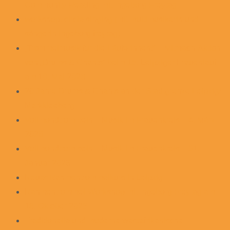
Community Reading mit Ingeborg Freytag
workshop. circle singing (mit multimusikerin und
sängerin ingeborg freytag)
„Trommelmusik für die Läuferinnen!“ – Mitmach-Aktion
von „Drums & Chants“ beim 15. Leipziger Frauenlauf
am 10. Mai 2026
20 Jahre Drums & Chants an der Stadtgrenze Leipzig/
Markkleeberg
Vollmondtrommeln – Musik im Frauenkreis – 4. März
2026
Vollmondtrommeln – Musik im Frauenkreis – 31.
Januar 2026
Neuer Rahmentrommelkurs in Leipzig
Rahmentrommel-Workshop mit Ingeborg Freytag am
18. Oktober 2025
Traditionelle und moderne westafrikanische