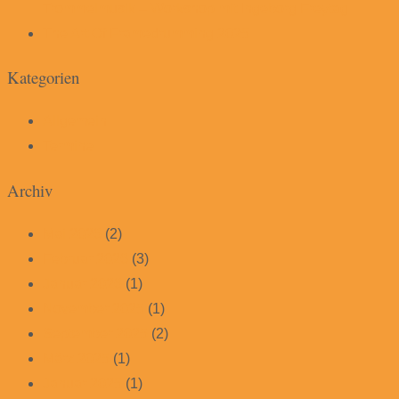
Trommelmusik – Workshop mit Ingeborg Freytag
The Art Of Framedrumming 2025
Kategorien
Allgemein
Termine
Archiv
Mai 2026
(2)
Februar 2026
(3)
Januar 2026
(1)
November 2025
(1)
September 2025
(2)
März 2025
(1)
Januar 2025
(1)