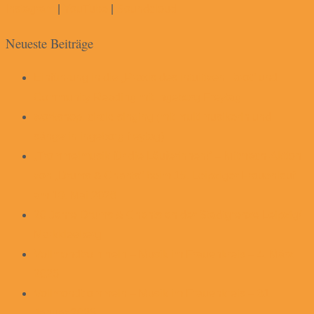
Instagram
|
YouTube
|
Soundcloud
Neueste Beiträge
Einführung in die „Praxis des intuitiven Tarot“ und
Community Reading mit Ingeborg Freytag
workshop. circle singing (mit multimusikerin und
sängerin ingeborg freytag)
„Trommelmusik für die Läuferinnen!“ – Mitmach-Aktion
von „Drums & Chants“ beim 15. Leipziger Frauenlauf
am 10. Mai 2026
20 Jahre Drums & Chants an der Stadtgrenze Leipzig/
Markkleeberg
Vollmondtrommeln – Musik im Frauenkreis – 4. März
2026
Vollmondtrommeln – Musik im Frauenkreis – 31.
Januar 2026