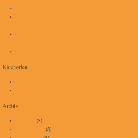
Neuer Rahmentrommelkurs in Leipzig
Rahmentrommel-Workshop mit Ingeborg Freytag am
18. Oktober 2025
Traditionelle und moderne westafrikanische
Trommelmusik – Workshop mit Ingeborg Freytag
The Art Of Framedrumming 2025
Kategorien
Allgemein
Termine
Archiv
Mai 2026
(2)
Februar 2026
(3)
Januar 2026
(1)